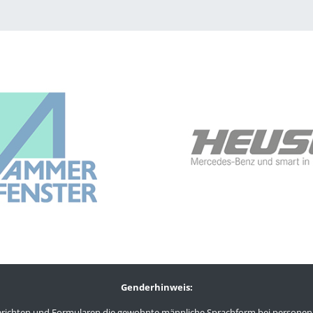
Genderhinweis:
n Berichten und Formularen die gewohnte männliche Sprachform bei person