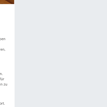
eben
ren,
n.
für
in zu
rt.