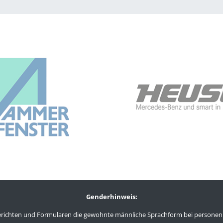
Genderhinweis:
n Berichten und Formularen die gewohnte männliche Sprachform bei person