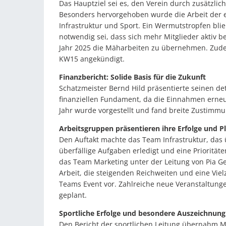
Das Hauptziel sei es, den Verein durch zusätzlic
Besonders hervorgehoben wurde die Arbeit der e
Infrastruktur und Sport. Ein Wermutstropfen bli
notwendig sei, dass sich mehr Mitglieder aktiv be
Jahr 2025 die Mäharbeiten zu übernehmen. Zudem
KW15 angekündigt.
Finanzbericht: Solide Basis für die Zukunft
Schatzmeister Bernd Hild präsentierte seinen det
finanziellen Fundament, da die Einnahmen erneut
Jahr wurde vorgestellt und fand breite Zustim
Arbeitsgruppen präsentieren ihre Erfolge und P
Den Auftakt machte das Team Infrastruktur, das
überfällige Aufgaben erledigt und eine Prioritäte
das Team Marketing unter der Leitung von Pia Gei
Arbeit, die steigenden Reichweiten und eine Viel
Teams Event vor. Zahlreiche neue Veranstaltung
geplant.
Sportliche Erfolge und besondere Auszeichnung
Den Bericht der sportlichen Leitung übernahm Mar