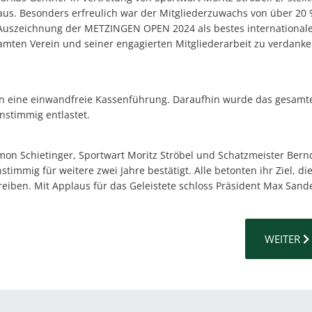
us. Besonders erfreulich war der Mitgliederzuwachs von über 20 
 Auszeichnung der METZINGEN OPEN 2024 als bestes international
samten Verein und seiner engagierten Mitgliederarbeit zu verdank
ten eine einwandfreie Kassenführung. Daraufhin wurde das gesamt
nstimmig entlastet.
imon Schietinger, Sportwart Moritz Ströbel und Schatzmeister Bern
timmig für weitere zwei Jahre bestätigt. Alle betonten ihr Ziel, di
reiben. Mit Applaus für das Geleistete schloss Präsident Max Sand
TIONEN IN DIE NEUE RUNDE
NÄCHSTER
WEITER