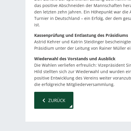
das positive Abschneiden der Mannschaften hera
den letzten zehn Jahren. Ein Höhepunkt war die
Turnier in Deutschland – ein Erfolg, der dem ge
ist.
Kassenprüfung und Entlastung des Präsidiums
Astrid Kehrer und Katrin Steidinger bescheinig
Präsidium unter der Leitung von Rainer Müller ei
Wiederwahl des Vorstands und Ausblick
Die Wahlen verliefen erfreulich: Vizepräsident S
Hild stellten sich zur Wiederwahl und wurden eins
positive Entwicklung des Vereins weiter voranzut
die erfolgreiche Mitgliederversammlung.
VORHERIGER BEITRAG: MIT GROSSEN AMBI
ZURÜCK