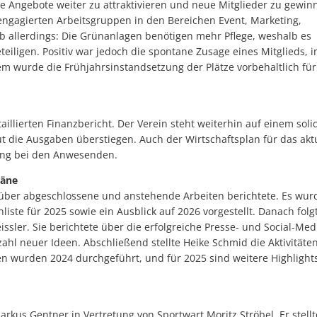
he Angebote weiter zu attraktivieren und neue Mitglieder zu gewin
ngagierten Arbeitsgruppen in den Bereichen Event, Marketing,
eb allerdings: Die Grünanlagen benötigen mehr Pflege, weshalb es
teiligen. Positiv war jedoch die spontane Zusage eines Mitglieds, 
 wurde die Frühjahrsinstandsetzung der Plätze vorbehaltlich für
aillierten Finanzbericht. Der Verein steht weiterhin auf einem soli
 die Ausgaben überstiegen. Auch der Wirtschaftsplan für das akt
mung bei den Anwesenden.
läne
 über abgeschlossene und anstehende Arbeiten berichtete. Es wur
nliste für 2025 sowie ein Ausblick auf 2026 vorgestellt. Danach folg
ssler. Sie berichtete über die erfolgreiche Presse- und Social-Med
zahl neuer Ideen. Abschließend stellte Heike Schmid die Aktivitäte
en wurden 2024 durchgeführt, und für 2025 sind weitere Highlight
kus Gentner in Vertretung von Sportwart Moritz Ströbel. Er stellt